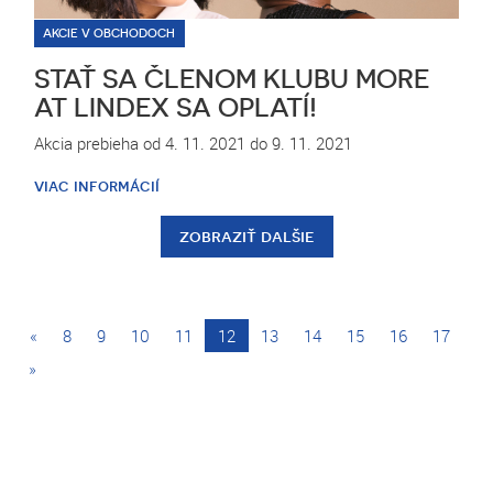
AKCIE V OBCHODOCH
STAŤ SA ČLENOM KLUBU MORE
AT LINDEX SA OPLATÍ!
Akcia prebieha od 4. 11. 2021 do 9. 11. 2021
viac informácií
zobraziť dalšie
«
8
9
10
11
12
13
14
15
16
17
»